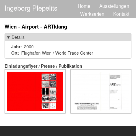
Direkt
Home
Ausstellungen
Ingeborg Plepelits
Main
zum
Werkserien
Kontakt
Inhalt
navigation
Wien - Airport - ARTklang
Details
Jahr
2000
Ort
Flughafen Wien / World Trade Center
Einladungsflyer / Presse / Publikation