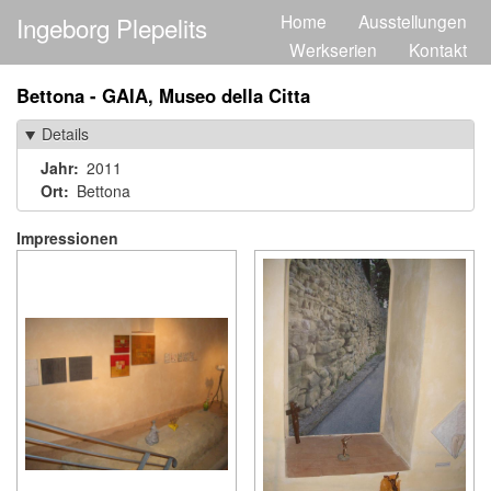
Direkt
Home
Ausstellungen
Ingeborg Plepelits
Main
zum
Werkserien
Kontakt
Inhalt
navigation
Bettona - GAIA, Museo della Citta
Details
Jahr
2011
Ort
Bettona
Impressionen