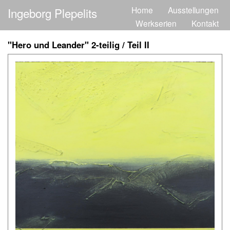
Direkt
Home
Ausstellungen
Ingeborg Plepelits
Main
zum
Werkserien
Kontakt
Inhalt
navigation
"Hero und Leander" 2-teilig / Teil II