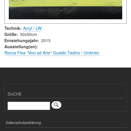
Technik
Acryl / LW
Größe
50x50cm
Entstehungsjahr
2015
Ausstellung(en)
Rocca Flea "Voci ad Arte" Gualdo Tadino / Umbrien
SUCHE
Suche
Datenschutzerklärung
FUSSZEILENMENÜ