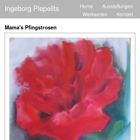
Direkt
Home
Ausstellungen
Ingeborg Plepelits
Main
zum
Werkserien
Kontakt
Inhalt
navigation
Mama's Pfingstrosen